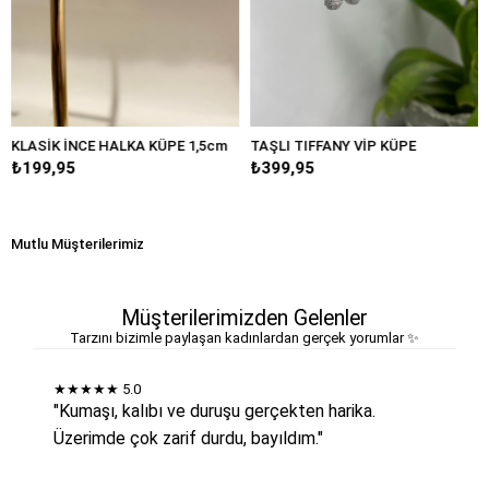
K İNCE HALKA KÜPE 1,5cm
TAŞLI TIFFANY VİP KÜPE
BÜYÜK 
,95
₺399,95
₺249,
Mutlu Müşterilerimiz
Müşterilerimizden Gelenler
Tarzını bizimle paylaşan kadınlardan gerçek yorumlar ✨
★★★★★
5.0
"Kumaşı, kalıbı ve duruşu gerçekten harika.
Üzerimde çok zarif durdu, bayıldım."