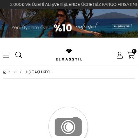
2.000₺ VE ÜZERİ ALIŞVERİŞLERDE ÜCRETSİZ KARGO FIRSATINI KAÇI
0
ÜÇ TAŞLI KESİKLİ HALKA KÜPE 1.5cm