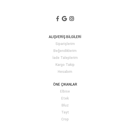
ALIŞVERİŞ BİLGİLERİ
Siparişlerim
Beğendiklerim
İade Taleplerim
Kargo Takip
Hesabım
ÖNE ÇIKANLAR
Elbise
Etek
Bluz
Tayt
Crop