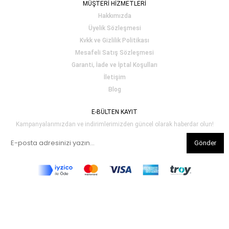
MÜŞTERİ HİZMETLERİ
Hakkımızda
Üyelik Sözleşmesi
Kvkk ve Gizlilik Politikası
Mesafeli Satış Sözleşmesi
Garanti, İade ve İptal Koşulları
İletişim
Blog
E-BÜLTEN KAYIT
Kampanyalarımızdan ve indirimlerimizden güncel olarak haberdar olun!
Gönder