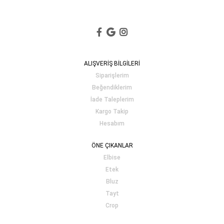
ALIŞVERİŞ BİLGİLERİ
Siparişlerim
Beğendiklerim
İade Taleplerim
Kargo Takip
Hesabım
ÖNE ÇIKANLAR
Elbise
Etek
Bluz
Tayt
Crop