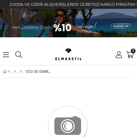
2.000₺ VE ÜZERİ ALIŞVERİŞLERDE ÜCRETSİZ KARGO FIRSATINI KAÇI
0
UCU SU DAMLASI DÖRTLÜ KIKIRDAK KÜPE