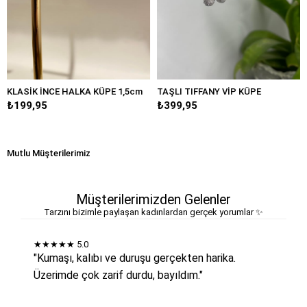
İNCE HALKA KÜPE 1,5cm
TAŞLI TIFFANY VİP KÜPE
BÜYÜK D
95
₺399,95
₺249,95
Mutlu Müşterilerimiz
Müşterilerimizden Gelenler
Tarzını bizimle paylaşan kadınlardan gerçek yorumlar ✨
★★★★★
5.0
"Kumaşı, kalıbı ve duruşu gerçekten harika.
Üzerimde çok zarif durdu, bayıldım."