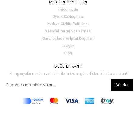
MÜŞTERİ HİZMETLERİ
Hakkımızda
Üyelik Sözleşmesi
Kvkk ve Gizlilik Politikası
Mesafeli Satış Sözleşmesi
Garanti, İade ve İptal Koşulları
İletişim
Blog
E-BÜLTEN KAYIT
Kampanyalarımızdan ve indirimlerimizden güncel olarak haberdar olun!
Gönder