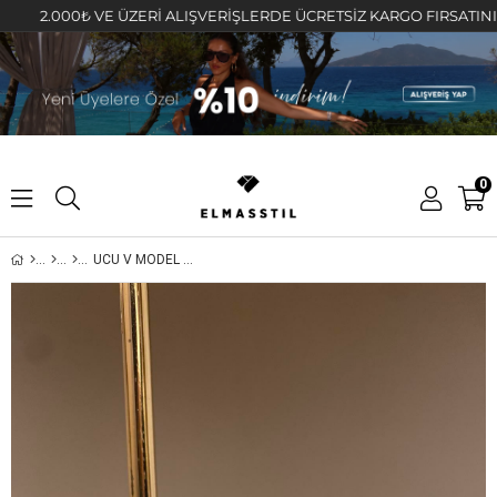
2.000₺ VE ÜZERİ ALIŞVERİŞLERDE ÜCRETSİZ KARGO FIRSATINI KAÇI
0
UCU V MODEL HALKA KÜPE 1cm