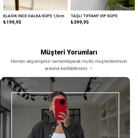
 İNCE HALKA KÜPE 1,5cm
TAŞLI TIFFANY VİP KÜPE
BÜYÜK D
95
₺399,95
₺249,9
Müşteri Yorumları
Hemen alışverişinizi tamamlayarak mutlu müşterilerimizin
arasına katılabilirsiniz. ✨