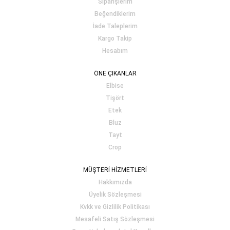
Siparişlerim
Beğendiklerim
İade Taleplerim
Kargo Takip
Hesabım
ÖNE ÇIKANLAR
Elbise
Tişört
Etek
Bluz
Tayt
Crop
MÜŞTERİ HİZMETLERİ
Hakkımızda
Üyelik Sözleşmesi
Kvkk ve Gizlilik Politikası
Mesafeli Satış Sözleşmesi