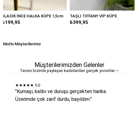
LKA KÜPE 1,5cm
TAŞLI TIFFANY VİP KÜPE
BÜYÜK DAMLA MA
₺399,95
₺249,95
Mutlu Müşterilerimiz
Müşterilerimizden Gelenler
Tarzını bizimle paylaşan kadınlardan gerçek yorumlar ✨
★★★★★
5.0
"Kumaşı, kalıbı ve duruşu gerçekten harika.
Üzerimde çok zarif durdu, bayıldım."