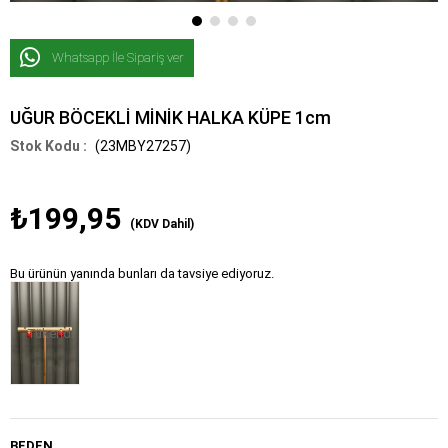
Whatsapp İle Sipariş ver
UĞUR BÖCEKLİ MİNİK HALKA KÜPE 1cm
(23MBY27257)
₺199,95
(KDV Dahil)
Bu ürünün yanında bunları da tavsiye ediyoruz.
Tükendi
BEDEN