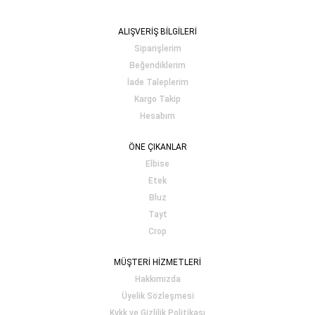
ALIŞVERİŞ BİLGİLERİ
Siparişlerim
Beğendiklerim
İade Taleplerim
Kargo Takip
Hesabım
ÖNE ÇIKANLAR
Elbise
Etek
Bluz
Tayt
Crop
MÜŞTERİ HİZMETLERİ
Hakkımızda
Üyelik Sözleşmesi
Kvkk ve Gizlilik Politikası