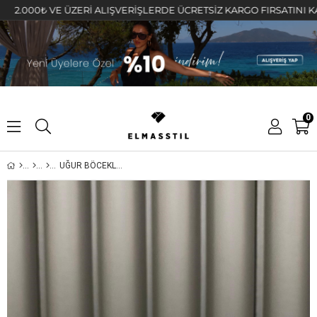
000₺ VE ÜZERİ ALIŞVERİŞLERDE ÜCRETSİZ KARGO FIRSATINI KAÇIRMA
0
UĞUR BÖCEKLİ MİNİK HALKA KÜPE 1cm