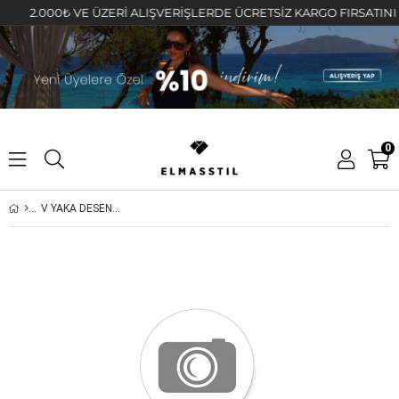
2.000₺ VE ÜZERİ ALIŞVERİŞLERDE ÜCRETSİZ KARGO FIRSATINI KAÇ
0
V YAKA DESENLİ CROP