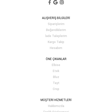
ALIŞVERİŞ BİLGİLERİ
Siparişlerim
Beğendiklerim
İade Taleplerim
Kargo Takip
Hesabım
ÖNE ÇIKANLAR
Elbise
Etek
Bluz
Tayt
Crop
MÜŞTERİ HİZMETLERİ
Hakkımızda