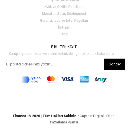
Üyelik Sözleşmesi
Kvkk ve Gizlilik Politikası
Mesafeli Satış Sözleşmesi
Garanti, İade ve İptal Koşulları
İletişim
Blog
E-BÜLTEN KAYIT
Kampanyalarımızdan ve indirimlerimizden güncel olarak haberdar olun!
Gönder
Captain Digital | Dijital
Elmasstil® 2026 | Tüm Hakları Saklıdır.
•
Pazarlama Ajansı