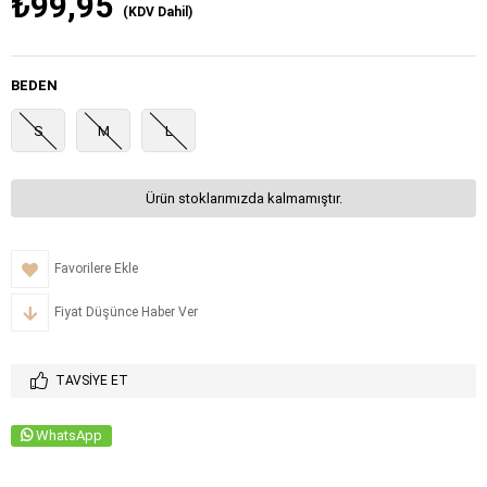
₺99,95
(KDV Dahil)
BEDEN
S
M
L
Ürün stoklarımızda kalmamıştır.
Favorilere Ekle
Fiyat Düşünce Haber Ver
TAVSIYE ET
WhatsApp