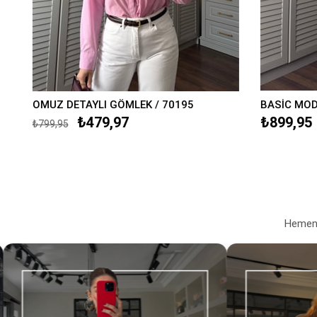
OMUZ DETAYLI GÖMLEK / 70195
BASİC MOD
₺479,97
₺899,95
₺799,95
Hemen a