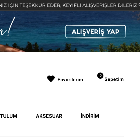
ŞEKKÜR EDER, KEYİFLİ ALIŞVERİŞLER DİLERİZ 🤍
0
Sepetim
Favorilerim
| TULUM
AKSESUAR
İNDİRİM