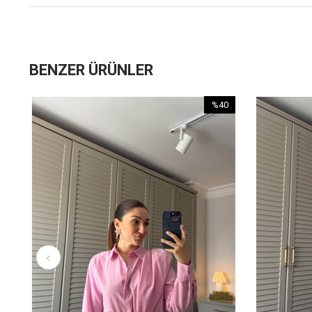
BENZER ÜRÜNLER
%40
İndirim
%40İndirim