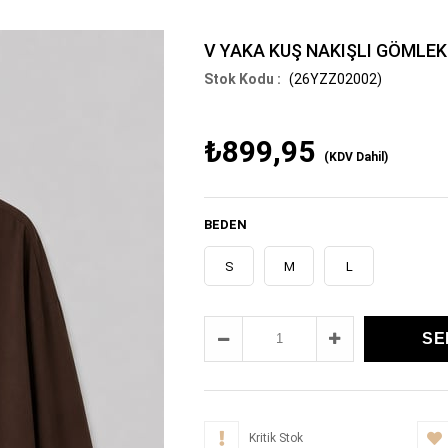
V YAKA KUŞ NAKIŞLI GÖMLEK
(26YZZ02002)
₺899,95
(KDV Dahil)
BEDEN
S
M
L
Kritik Stok