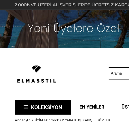
₺ VE ÜZERİ ALIŞVERİŞLERDE ÜCRETSİZ KARGO FIRSATINI 
KOLEKSİYON
EN YENİLER
ÜS
Anasayfa
>
GİYİM
>
Gömlek
>
V YAKA KUŞ NAKIŞLI GÖMLEK