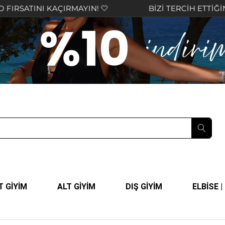
KAÇIRMAYIN! 🤍
BİZİ TERCİH ETTİĞİNİZ İÇİN TE
T GİYİM
ALT GİYİM
DIŞ GİYİM
ELBİSE 