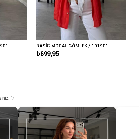
901
BASİC MODAL GÖMLEK / 101901
₺899,95
siniz. ✨