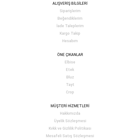
ALIŞVERİŞ BİLGİLERİ
Siparişlerim
Beğendiklerim
İade Taleplerim
Kargo Takip
Hesabım
ÖNE ÇIKANLAR
Elbise
Etek
Bluz
Tayt
Crop
MÜŞTERİ HİZMETLERİ
Hakkımızda
Üyelik Sözleşmesi
Kvkk ve Gizlilik Politikası
Mesafeli Satış Sözleşmesi