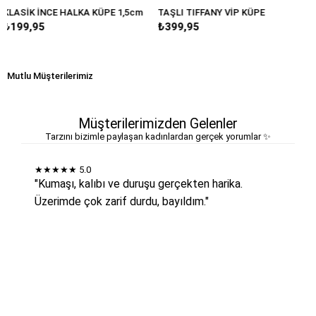
KA KÜPE 1,5cm
TAŞLI TIFFANY VİP KÜPE
BÜYÜK DAMLA MAR
₺399,95
₺249,95
Mutlu Müşterilerimiz
Müşterilerimizden Gelenler
Tarzını bizimle paylaşan kadınlardan gerçek yorumlar ✨
★★★★★
5.0
"Kumaşı, kalıbı ve duruşu gerçekten harika.
Üzerimde çok zarif durdu, bayıldım."