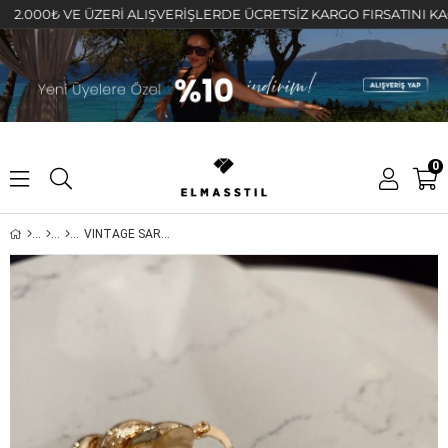
00₺ VE ÜZERİ ALIŞVERİŞLERDE ÜCRETSİZ KARGO FIRSATINI KAÇIRMAY
0
VINTAGE SARMALI HALKA KÜPE 3cm