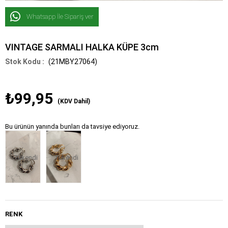
Whatsapp İle Sipariş ver
VINTAGE SARMALI HALKA KÜPE 3cm
(21MBY27064)
₺99,95
(KDV Dahil)
Bu ürünün yanında bunları da tavsiye ediyoruz.
Tükendi
Tükendi
RENK