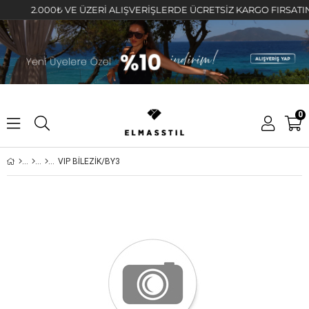
2.000₺ VE ÜZERİ ALIŞVERİŞLERDE ÜCRETSİZ KARGO FIRSATINI KA
0
VIP BİLEZİK/BY3