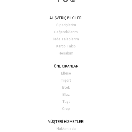
ALIŞVERİŞ BİLGİLERİ
Siparişlerim
Beğendiklerim
İade Taleplerim
Kargo Takip
Hesabım
ÖNE ÇIKANLAR
Elbise
Tişört
Etek
Bluz
Tayt
Crop
MÜŞTERİ HİZMETLERİ
Hakkımızda