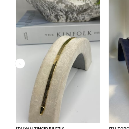
İTALYAN ZİNCİR BİLEZİK
İZLİ TOPÇUK