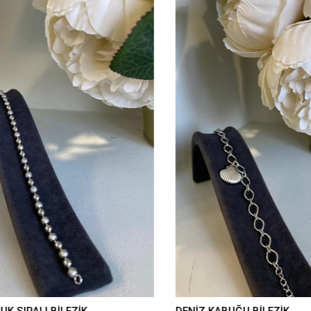
 SIRALI BİLEZİK
DENİZ KABUĞU BİLEZİK