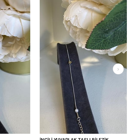
İNCİLİ YUVARLAK TAŞLI BİLEZİK