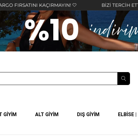
RSATINI KAÇIRMAYIN! 🤍
BİZİ TERCİH ETTİĞİNİZ
T GİYİM
ALT GİYİM
DIŞ GİYİM
ELBİSE 