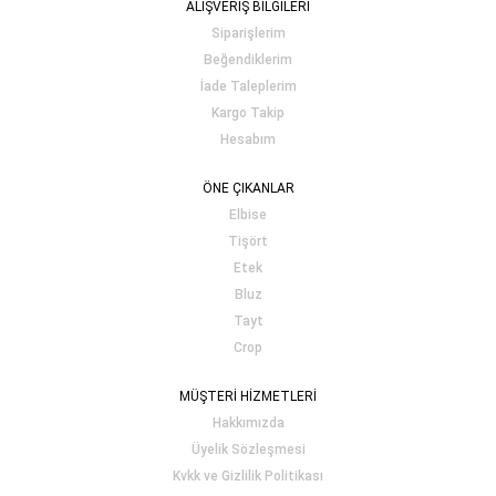
ALIŞVERİŞ BİLGİLERİ
Siparişlerim
Beğendiklerim
İade Taleplerim
Kargo Takip
Hesabım
ÖNE ÇIKANLAR
Elbise
Tişört
Etek
Bluz
Tayt
Crop
MÜŞTERİ HİZMETLERİ
Hakkımızda
Üyelik Sözleşmesi
Kvkk ve Gizlilik Politikası