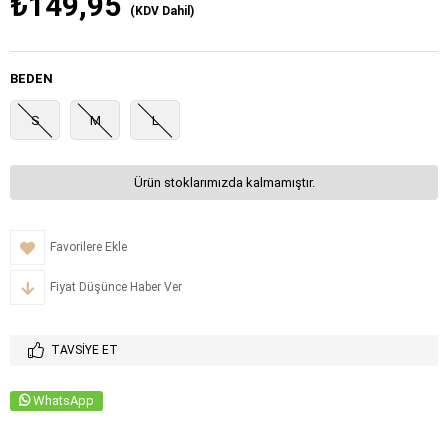
₺149,95
(KDV Dahil)
BEDEN
S
M
L
Ürün stoklarımızda kalmamıştır.
Favorilere Ekle
Fiyat Düşünce Haber Ver
TAVSIYE ET
WhatsApp