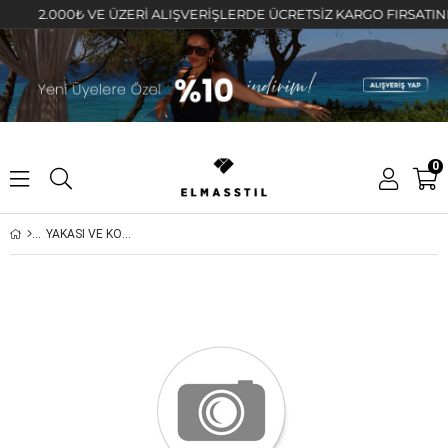
2.000₺ VE ÜZERİ ALIŞVERİŞLERDE ÜCRETSİZ KARGO FIRSATINI KA
0
YAKASI VE KOLU SİMLİ BASIC BLUZ