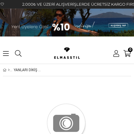
2.000₺ VE ÜZERİ ALIŞVERİŞLERDE ÜCRETSİZ KARGO FIRSATI
0
YANLARI DİKİŞ DETAYLI UZUN KOLLU GÖMLEK