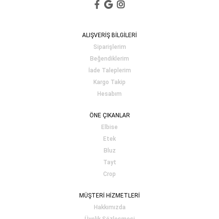
ALIŞVERİŞ BİLGİLERİ
Siparişlerim
Beğendiklerim
İade Taleplerim
Kargo Takip
Hesabım
ÖNE ÇIKANLAR
Elbise
Etek
Bluz
Tayt
Crop
MÜŞTERİ HİZMETLERİ
Hakkımızda