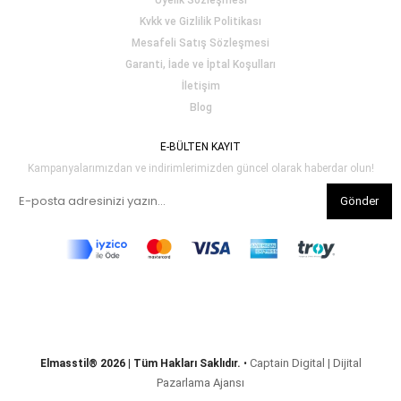
Üyelik Sözleşmesi
Kvkk ve Gizlilik Politikası
Mesafeli Satış Sözleşmesi
Garanti, İade ve İptal Koşulları
İletişim
Blog
E-BÜLTEN KAYIT
Kampanyalarımızdan ve indirimlerimizden güncel olarak haberdar olun!
Gönder
Captain Digital | Dijital
Elmasstil® 2026 | Tüm Hakları Saklıdır.
•
Pazarlama Ajansı