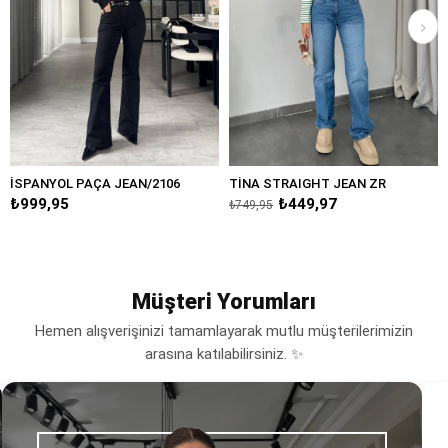
L PAÇA JEAN/2106
TİNA STRAIGHT JEAN ZR
SKY BOY F
5
₺449,97
₺899,95
₺749,95
Müşteri Yorumları
Hemen alışverişinizi tamamlayarak mutlu müşterilerimizin
arasına katılabilirsiniz. ✨