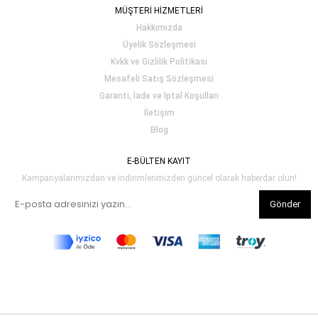
MÜŞTERİ HİZMETLERİ
Hakkımızda
Üyelik Sözleşmesi
Kvkk ve Gizlilik Politikası
Mesafeli Satış Sözleşmesi
Garanti, İade ve İptal Koşulları
İletişim
Blog
E-BÜLTEN KAYIT
Kampanyalarımızdan ve indirimlerimizden güncel olarak haberdar olun!
Gönder