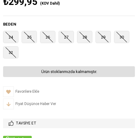
₺299,95
(KDV Dahil)
BEDEN
24
25
26
27
28
29
30
32
Ürün stoklarımızda kalmamıştır.
Favorilere Ekle
Fiyat Düşünce Haber Ver
TAVSIYE ET