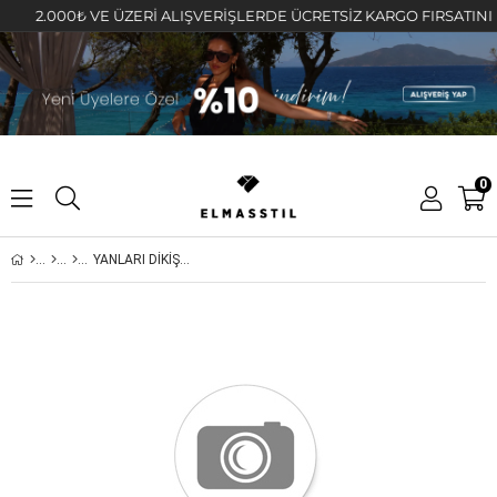
2.000₺ VE ÜZERİ ALIŞVERİŞLERDE ÜCRETSİZ KARGO FIRSATINI KAÇI
0
YANLARI DİKİŞLİ SLOUCHY JEAN