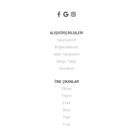
ALIŞVERİŞ BİLGİLERİ
Siparişlerim
Beğendiklerim
İade Taleplerim
Kargo Takip
Hesabım
ÖNE ÇIKANLAR
Elbise
Tişört
Etek
Bluz
Tayt
Crop