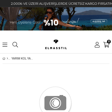
2.000₺ VE ÜZERİ ALIŞVERİŞLERDE ÜCRETSİZ KARGO FIRSATINI K
0
YARIM KOL YANLARI LASTİKLİ CROP