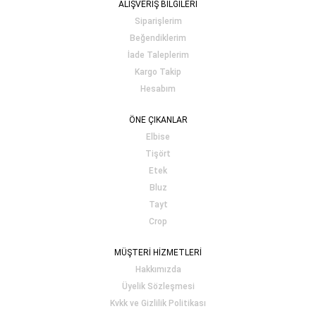
ALIŞVERİŞ BİLGİLERİ
Siparişlerim
Beğendiklerim
İade Taleplerim
Kargo Takip
Hesabım
ÖNE ÇIKANLAR
Elbise
Tişört
Etek
Bluz
Tayt
Crop
MÜŞTERİ HİZMETLERİ
Hakkımızda
Üyelik Sözleşmesi
Kvkk ve Gizlilik Politikası