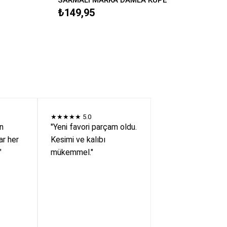
₺149,95
★★★★★
5.0
en
"Yeni favori parçam oldu.
r her
Kesimi ve kalıbı
"
mükemmel."