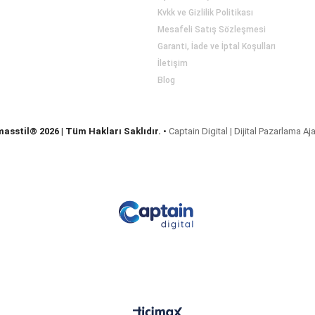
Kvkk ve Gizlilik Politikası
Mesafeli Satış Sözleşmesi
Garanti, İade ve İptal Koşulları
İletişim
Blog
masstil® 2026 | Tüm Hakları Saklıdır.
•
Captain Digital | Dijital Pazarlama Aj