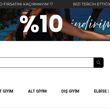
KAÇIRMAYIN! 🤍
BİZİ TERCİH ETTİĞİNİZ İÇİN TEŞ
T GİYİM
ALT GİYİM
DIŞ GİYİM
ELBİSE 