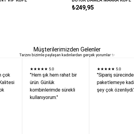
₺249,95
Müşterilerimizden Gelenler
Tarzını bizimle paylaşan kadınlardan gerçek yorumlar ✨
★★★★★
5.0
★★★★★
5.0
n çok
"Hem şık hem rahat bir
"Sipariş sürecind
Kalitesi
ürün. Günlük
paketlemeye kada
ok
kombinlerimde sürekli
şey çok özenliydi.
kullanıyorum."