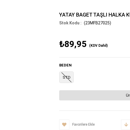
YATAY BAGET TAŞLI HALKA 
(23MFB27025)
₺89,95
(KDV Dahil)
BEDEN
STD
Ür
Favorilere Ekle