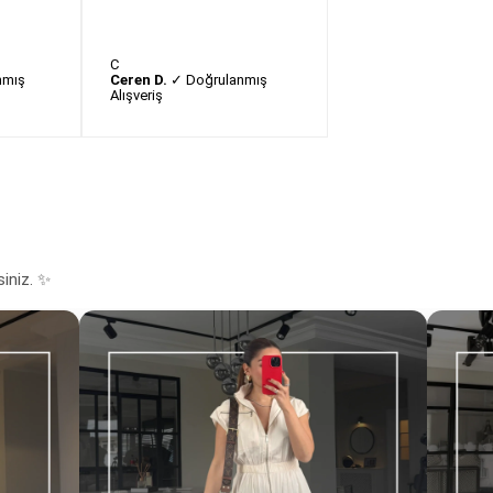
C
nmış
Ceren D.
✓ Doğrulanmış
Alışveriş
siniz. ✨