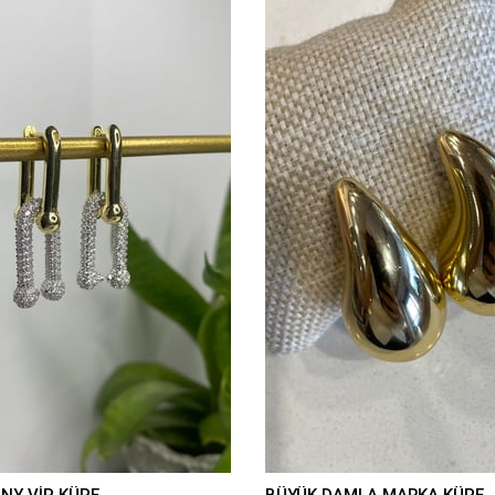
ANY VİP KÜPE
BÜYÜK DAMLA MARKA KÜPE