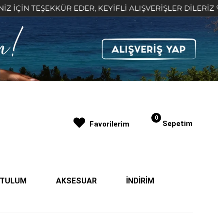
EKKÜR EDER, KEYİFLİ ALIŞVERİŞLER DİLERİZ 🤍
2
0
Sepetim
Favorilerim
| TULUM
AKSESUAR
İNDİRİM