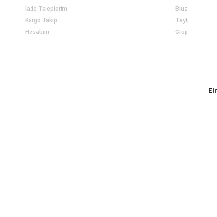
İade Taleplerim
Bluz
Kargo Takip
Tayt
Hesabım
Crop
El