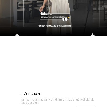
E-BÜLTEN KAYIT
Kampanyalarımızdan ve indirimlerimizden güncel olarak
haberdar olun!