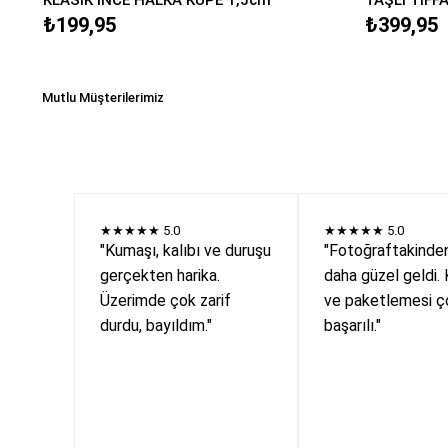
₺199,95
₺399,95
Mutlu Müşterilerimiz
★★★★★
5.0
★★★★★
5.0
"Kumaşı, kalıbı ve duruşu
"Fotoğraftakinde
gerçekten harika.
daha güzel geldi. 
Üzerimde çok zarif
ve paketlemesi ç
durdu, bayıldım."
başarılı."