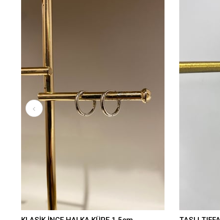
KLASİK İNCE HALKA KÜPE 1,5cm
TAŞLI TIFF