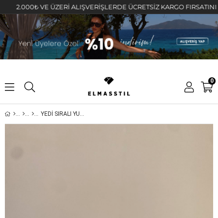
2.000₺ VE ÜZERİ ALIŞVERİŞLERDE ÜCRETSİZ KARGO FIRSATINI KAÇI
0
YEDİ SIRALI YUVARLAK TAŞ HALKA KÜPE 1,3cm