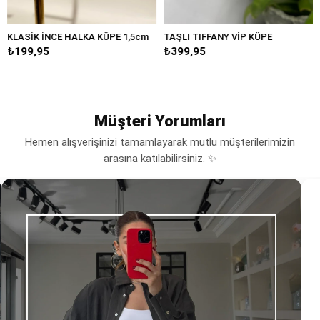
İNCE HALKA KÜPE 1,5cm
TAŞLI TIFFANY VİP KÜPE
BÜYÜK DA
5
₺399,95
₺249,95
Müşteri Yorumları
Hemen alışverişinizi tamamlayarak mutlu müşterilerimizin
arasına katılabilirsiniz. ✨