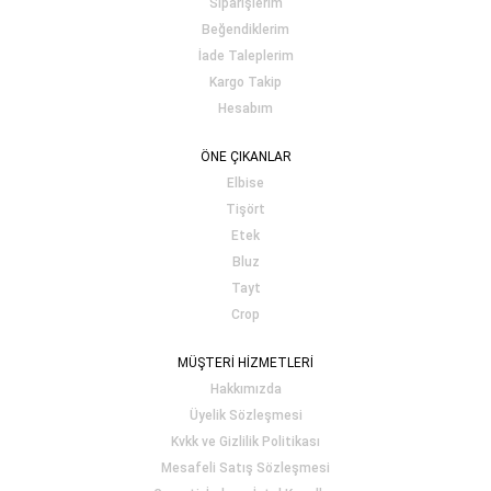
Siparişlerim
Beğendiklerim
İade Taleplerim
Kargo Takip
Hesabım
ÖNE ÇIKANLAR
Elbise
Tişört
Etek
Bluz
Tayt
Crop
MÜŞTERİ HİZMETLERİ
Hakkımızda
Üyelik Sözleşmesi
Kvkk ve Gizlilik Politikası
Mesafeli Satış Sözleşmesi