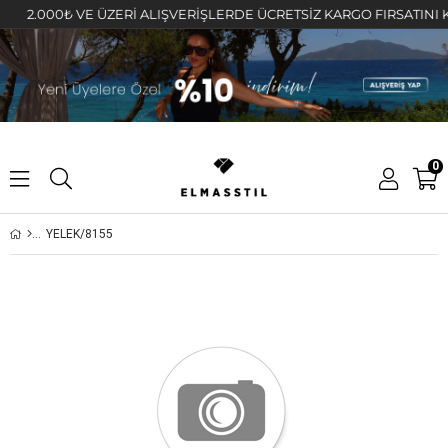
2.000₺ VE ÜZERİ ALIŞVERİŞLERDE ÜCRETSİZ KARGO FIRSATINI KAÇI
0
YELEK/8155