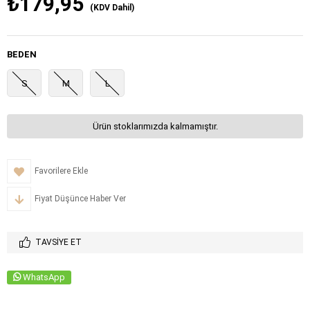
₺179,95
(KDV Dahil)
BEDEN
S
M
L
Ürün stoklarımızda kalmamıştır.
Favorilere Ekle
Fiyat Düşünce Haber Ver
TAVSIYE ET
WhatsApp