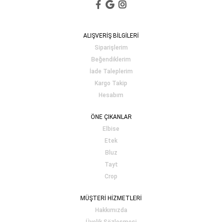
ALIŞVERİŞ BİLGİLERİ
Siparişlerim
Beğendiklerim
İade Taleplerim
Kargo Takip
Hesabım
ÖNE ÇIKANLAR
Elbise
Etek
Bluz
Tayt
Crop
MÜŞTERİ HİZMETLERİ
Hakkımızda