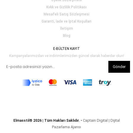
Üyelik Sözleşmesi
Kvkk ve Gizlilik Politikası
Mesafeli Satış Sözleşmesi
Garanti, İade ve İptal Koşulları
İletişim
Blog
E-BÜLTEN KAYIT
Kampanyalarımızdan ve indirimlerimizden güncel olarak haberdar olun!
Gönder
Captain Digital | Dijital
Elmasstil® 2026 | Tüm Hakları Saklıdır.
•
Pazarlama Ajansı