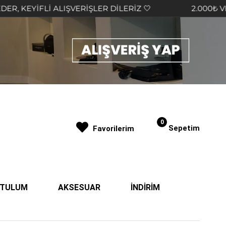
EYİFLİ ALIŞVERİŞLER DİLERİZ 🤍
2.000₺ VE ÜZER
0
Sepetim
Favorilerim
| TULUM
AKSESUAR
İNDİRİM