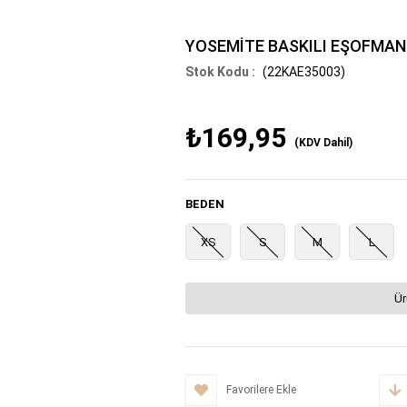
YOSEMİTE BASKILI EŞOFMAN
(22KAE35003)
₺169,95
(KDV Dahil)
BEDEN
XS
S
M
L
Ür
Favorilere Ekle