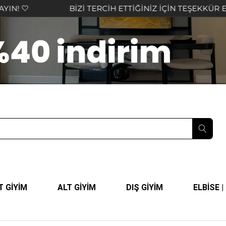

BİZİ TERCİH ETTİĞİNİZ İÇİN TEŞEKKÜR EDER, K
T GİYİM
ALT GİYİM
DIŞ GİYİM
ELBİSE 