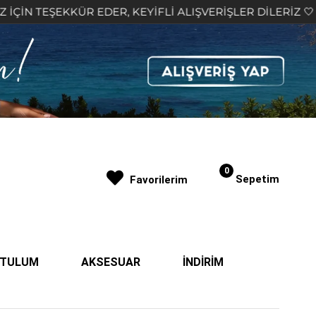
ÜR EDER, KEYİFLİ ALIŞVERİŞLER DİLERİZ 🤍
2.00
0
Sepetim
Favorilerim
| TULUM
AKSESUAR
İNDİRİM