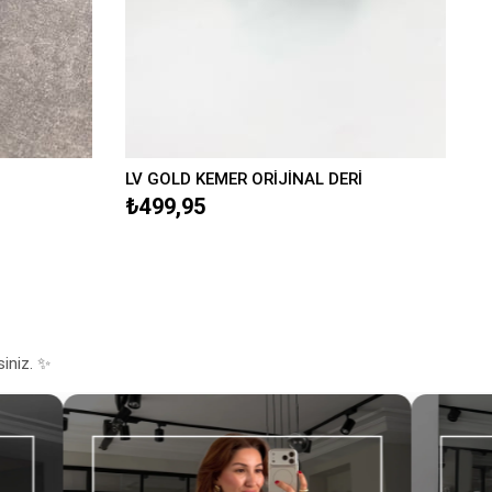
LV GOLD KEMER ORİJİNAL DERİ
₺499,95
siniz. ✨