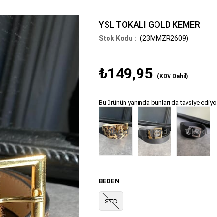
YSL TOKALI GOLD KEMER
(23MMZR2609)
₺149,95
(KDV Dahil)
Bu ürünün yanında bunları da tavsiye ediyo
Tükendi
Tükendi
Tükendi
BEDEN
STD