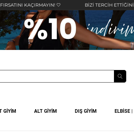
RMAYIN! 🤍
BİZİ TERCİH ETTİĞİNİZ İÇİN TEŞEKK
T GİYİM
ALT GİYİM
DIŞ GİYİM
ELBİSE 