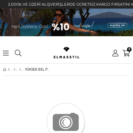
2.000₺ VE ÜZERİ ALIŞVERİŞLERDE ÜCRETSİZ KARGO FIRSATINI KAÇIR
0
YÜKSEK BEL PALAZZO JEAN