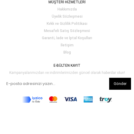
MÜŞTERİ HİZMETLERİ
Hakkımızda
Üyelik Sözleşmesi
Kvkk ve Gizlilik Politikası
Mesafeli Satış Sözleşmesi
Garanti, İade ve İptal Koşulları
İletişim
Blog
E-BÜLTEN KAYIT
Kampanyalarımızdan ve indirimlerimizden güncel olarak haberdar olun!
Gönder