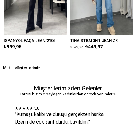
SPANYOL PAÇA JEAN/2106
TİNA STRAIGHT JEAN ZR
SK
₺999,95
₺449,97
₺8
₺749,95
Mutlu Müşterilerimiz
Müşterilerimizden Gelenler
Tarzını bizimle paylaşan kadınlardan gerçek yorumlar ✨
★★★★★
5.0
"Kumaşı, kalıbı ve duruşu gerçekten harika.
Üzerimde çok zarif durdu, bayıldım."