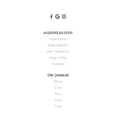
ALIŞVERİŞ BİLGİLERİ
Siparişlerim
Beğendiklerim
İade Taleplerim
Kargo Takip
Hesabım
ÖNE ÇIKANLAR
Elbise
Etek
Bluz
Tayt
Crop