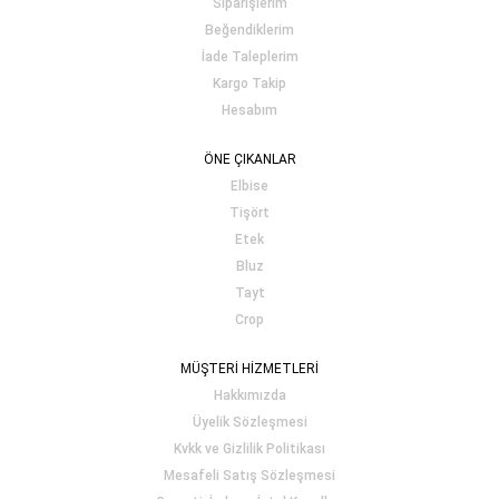
Siparişlerim
Beğendiklerim
İade Taleplerim
Kargo Takip
Hesabım
ÖNE ÇIKANLAR
Elbise
Tişört
Etek
Bluz
Tayt
Crop
MÜŞTERİ HİZMETLERİ
Hakkımızda
Üyelik Sözleşmesi
Kvkk ve Gizlilik Politikası
Mesafeli Satış Sözleşmesi