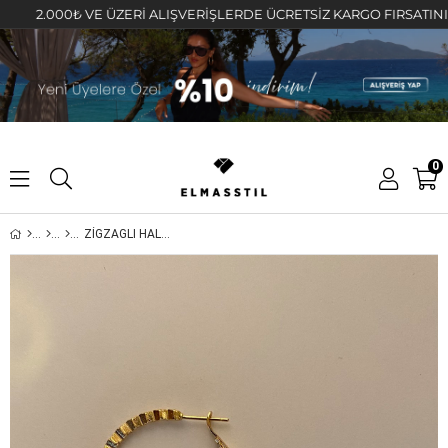
2.000₺ VE ÜZERİ ALIŞVERİŞLERDE ÜCRETSİZ KARGO FIRSATINI KAÇI
0
ZİGZAGLI HALKA KÜPE 3.4cm