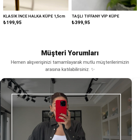
CE HALKA KÜPE 1,5cm
TAŞLI TIFFANY VİP KÜPE
BÜYÜK DAM
₺399,95
₺249,95
Müşteri Yorumları
Hemen alışverişinizi tamamlayarak mutlu müşterilerimizin
arasına katılabilirsiniz. ✨