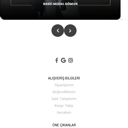
ALIŞVERİŞ BİLGİLERİ
Siparişlerim
Beğendiklerim
İade Taleplerim
Kargo Takip
Hesabım
ÖNE ÇIKANLAR