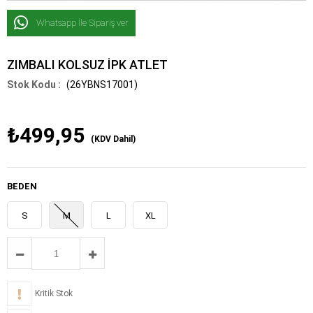
Whatsapp İle Sipariş ver
ZIMBALI KOLSUZ İPK ATLET
(26YBNS17001)
₺499,95
(KDV Dahil)
BEDEN
S
M
L
XL
Kritik Stok