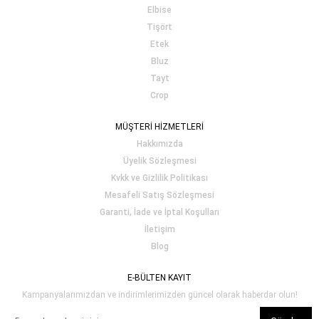
Elbise
Tişört
Etek
Bluz
Tayt
Crop
MÜŞTERİ HİZMETLERİ
Hakkımızda
Üyelik Sözleşmesi
Kvkk ve Gizlilik Politikası
Mesafeli Satış Sözleşmesi
Garanti, İade ve İptal Koşulları
İletişim
Blog
E-BÜLTEN KAYIT
Kampanyalarımızdan ve indirimlerimizden güncel olarak haberdar olun!