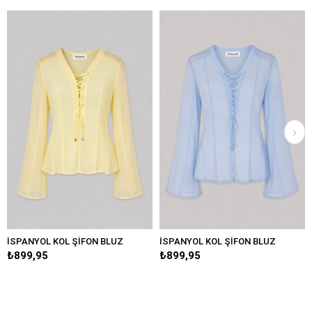
 KOL ŞİFON BLUZ
İSPANYOL KOL ŞİFON BLUZ
5
₺899,95
₺599,95