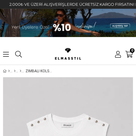
2.000₺ VE ÜZERİ ALIŞVERİŞLERDE ÜCRETSİZ KARGO FIRSATINI KAÇI
0
ZIMBALI KOLSUZ İPK ATLET