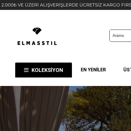
TSİZ KARGO FIRSATINI KAÇIRMAYIN! 🤍
BİZİ TER
KOLEKSİYON
EN YENİLER
ÜS