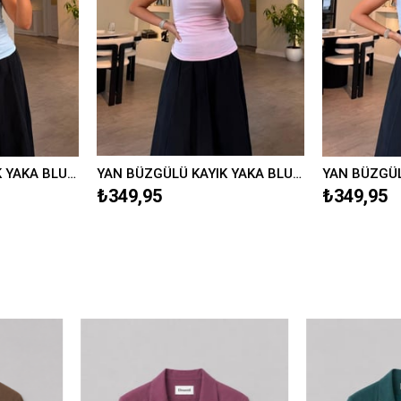
YAN BÜZGÜLÜ KAYIK YAKA BLUZ/597
YAN BÜZGÜLÜ KAYIK YAKA BLUZ/597
₺349,95
₺349,95