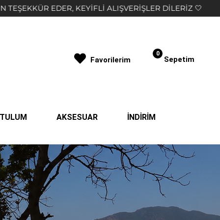
R DİLERİZ 🤍
2.000₺ VE ÜZERİ ALIŞVERİŞLERDE 
0
Sepetim
Favorilerim
| TULUM
AKSESUAR
İNDİRİM