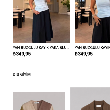
YAN BÜZGÜLÜ KAYIK YAKA BLUZ/597
YAN BÜZGÜLÜ KAYIK YAKA BLUZ/597
₺349,95
₺349,95
DIŞ GİYİM