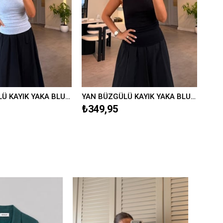
YAN BÜZGÜLÜ KAYIK YAKA BLUZ/597
YAN BÜZGÜLÜ KAYIK YAKA BLUZ/597
₺349,95
₺34