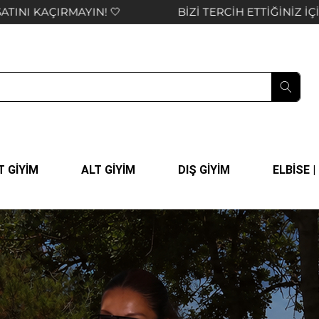
CİH ETTİĞİNİZ İÇİN TEŞEKKÜR EDER, KEYİFLİ ALIŞVERİŞLE
T GİYİM
ALT GİYİM
DIŞ GİYİM
ELBİSE 