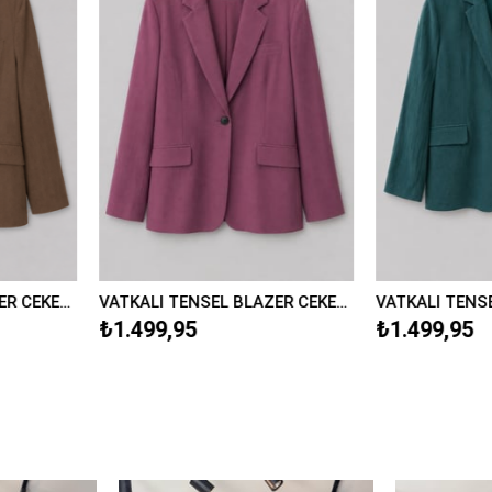
VATKALI TENSEL BLAZER CEKET/9549
BELDEN OTURMALI BLAZER CEKET/2336
RENKLİ Ş
₺1.599,95
₺1.199,