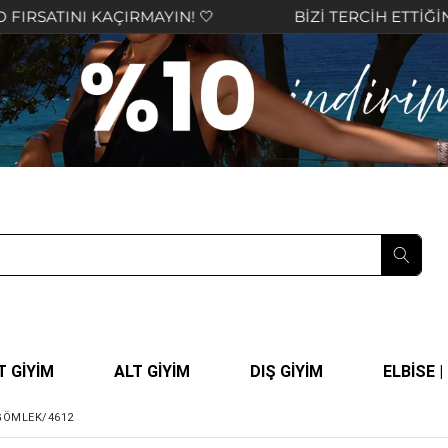
AYIN! 🤍
BİZİ TERCİH ETTİĞİNİZ İÇİN TEŞEKKÜR
T GİYİM
ALT GİYİM
DIŞ GİYİM
ELBİSE 
GÖMLEK/4612