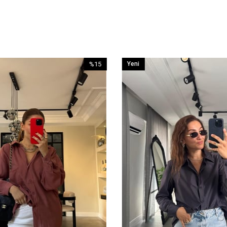
%15
Yeni
İndirim
Ürün
%15İndirim