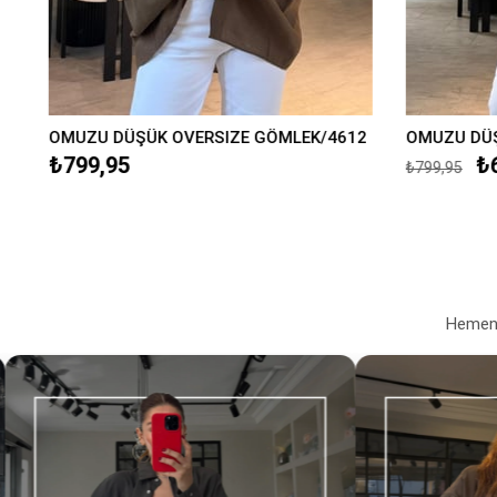
2
OMUZU DÜŞÜK OVERSIZE GÖMLEK/4612
OMUZU DÜŞ
₺799,95
₺
₺799,95
Hemen a