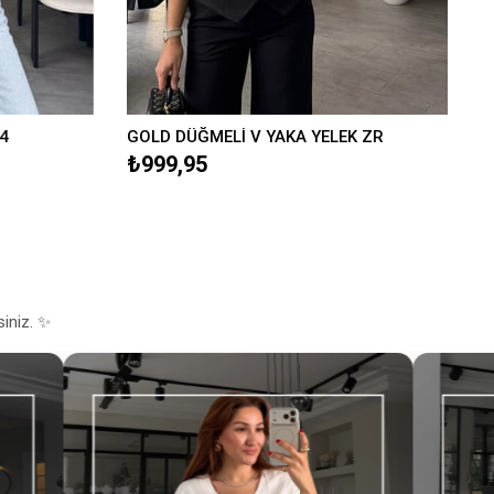
4
GOLD DÜĞMELİ V YAKA YELEK ZR
₺999,95
siniz. ✨