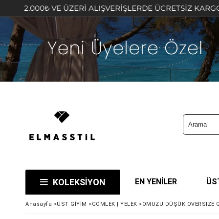
ÜZERİ ALIŞVERİŞLERDE ÜCRETSİZ KARGO FIRSATINI KAÇIRM
KOLEKSİYON
EN YENİLER
ÜS
Anasayfa
>
ÜST GİYİM
>
GÖMLEK | YELEK
>
OMUZU DÜŞÜK OVERSIZE 