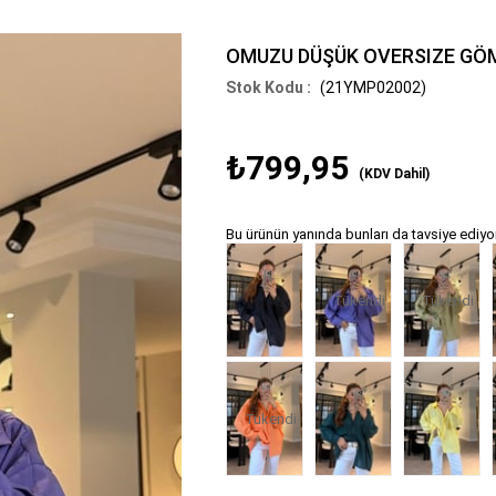
OMUZU DÜŞÜK OVERSIZE GÖ
(21YMP02002)
₺799,95
(KDV Dahil)
Bu ürünün yanında bunları da tavsiye ediyo
Tükendi
Tükendi
Tükendi