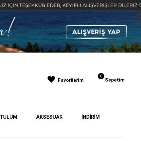
 EDER, KEYİFLİ ALIŞVERİŞLER DİLERİZ 🤍
2.000₺
0
Sepetim
Favorilerim
| TULUM
AKSESUAR
İNDİRİM