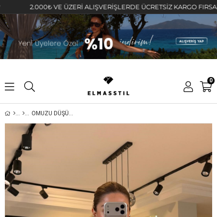
2.000₺ VE ÜZERİ ALIŞVERİŞLERDE ÜCRETSİZ KARGO FIRSATINI KAÇ
0
OMUZU DÜŞÜK OVERSIZE GÖMLEK/4612