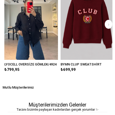
OCELL OVERSİZE GÖMLEK/4924
BYMN CLUP SWEATSHİRT
OVER
99,95
₺699,99
₺79
Mutlu Müşterilerimiz
Müşterilerimizden Gelenler
Tarzını bizimle paylaşan kadınlardan gerçek yorumlar ✨