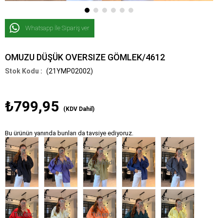
Whatsapp İle Sipariş ver
OMUZU DÜŞÜK OVERSIZE GÖMLEK/4612
(21YMP02002)
₺799,95
(KDV Dahil)
Bu ürünün yanında bunları da tavsiye ediyoruz.
Tükendi
Tükendi
Tükendi
Tükendi