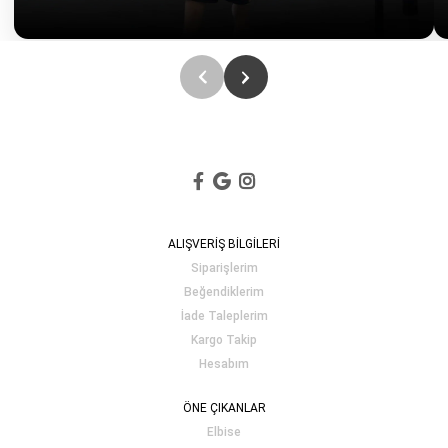
ALIŞVERİŞ BİLGİLERİ
Siparişlerim
Beğendiklerim
İade Taleplerim
Kargo Takip
Hesabım
ÖNE ÇIKANLAR
Elbise