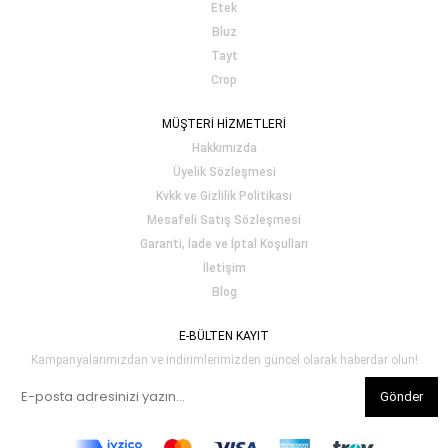
Etek
Bluz
Tayt
Crop
MÜŞTERİ HİZMETLERİ
Hakkımızda
Üyelik Sözleşmesi
Kvkk ve Gizlilik Politikası
Mesafeli Satış Sözleşmesi
Garanti, İade ve İptal Koşulları
İletişim
Blog
E-BÜLTEN KAYIT
Kampanyalarımızdan ve indirimlerimizden güncel olarak haberdar olun!
Gönder