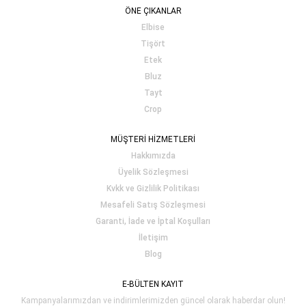
ÖNE ÇIKANLAR
Elbise
Tişört
Etek
Bluz
Tayt
Crop
MÜŞTERİ HİZMETLERİ
Hakkımızda
Üyelik Sözleşmesi
Kvkk ve Gizlilik Politikası
Mesafeli Satış Sözleşmesi
Garanti, İade ve İptal Koşulları
İletişim
Blog
E-BÜLTEN KAYIT
Kampanyalarımızdan ve indirimlerimizden güncel olarak haberdar olun!