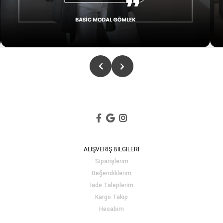
ALIŞVERİŞ BİLGİLERİ
Siparişlerim
Beğendiklerim
İade Taleplerim
Kargo Takip
Hesabım