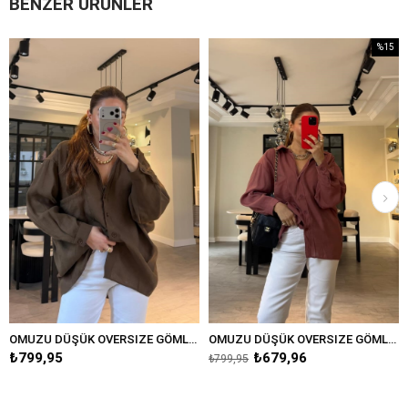
BENZER ÜRÜNLER
%15
Yeni
İndirim
Ürün
%15İndirim
OMUZU DÜŞÜK OVERSIZE GÖMLEK/4612
OMUZU DÜŞÜK OVERSIZE GÖMLEK/4612
PARLAK KLASİK GÖM
₺679,96
₺549,95
₺799,95