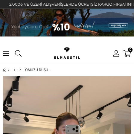
00₺ VE ÜZERİ ALIŞVERİŞLERDE ÜCRETSİZ KARGO FIRSATINI KAÇIRMA
0
OMUZU DÜŞÜK OVERSIZE GÖMLEK/4612