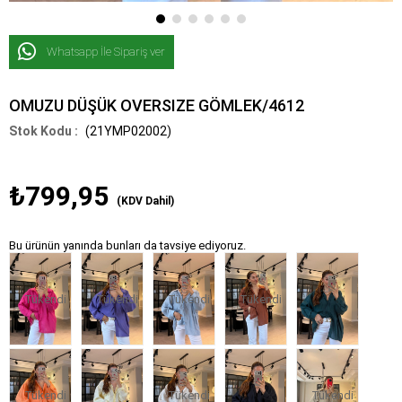
Whatsapp İle Sipariş ver
OMUZU DÜŞÜK OVERSIZE GÖMLEK/4612
(21YMP02002)
₺799,95
(KDV Dahil)
Bu ürünün yanında bunları da tavsiye ediyoruz.
Tükendi
Tükendi
Tükendi
Tükendi
Tükendi
Tükendi
Tükendi