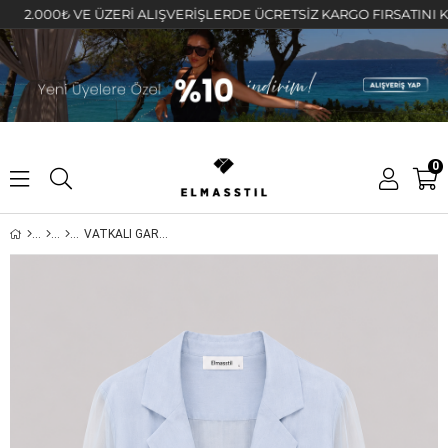
00₺ VE ÜZERİ ALIŞVERİŞLERDE ÜCRETSİZ KARGO FIRSATINI KAÇIRMA
0
VATKALI GARNİ DETAYLI CEKET/9739