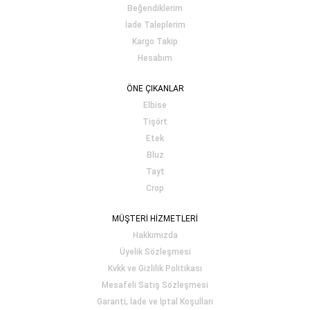
Beğendiklerim
İade Taleplerim
Kargo Takip
Hesabım
ÖNE ÇIKANLAR
Elbise
Tişört
Etek
Bluz
Tayt
Crop
MÜŞTERİ HİZMETLERİ
Hakkımızda
Üyelik Sözleşmesi
Kvkk ve Gizlilik Politikası
Mesafeli Satış Sözleşmesi
Garanti, İade ve İptal Koşulları