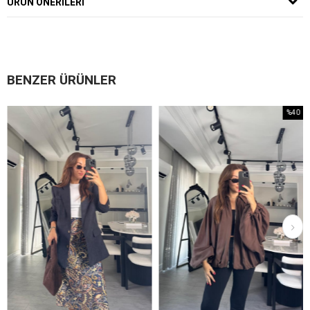
ÜRÜN ÖNERILERI
BENZER ÜRÜNLER
%40
İndirim
%40İndirim