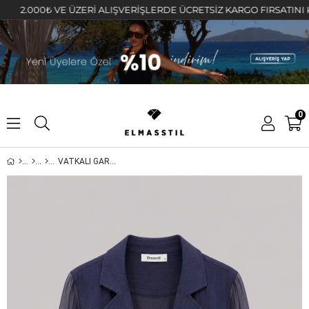
000₺ VE ÜZERİ ALIŞVERİŞLERDE ÜCRETSİZ KARGO FIRSATINI KAÇIRM
0
VATKALI GARNİ DETAYLI CEKET/9739