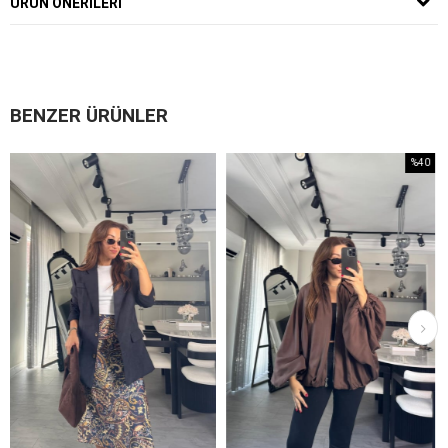
ÜRÜN ÖNERILERI
BENZER ÜRÜNLER
%40
İndirim
%40İndirim