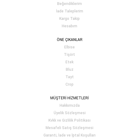
Beğendiklerim
İade Taleplerim
Kargo Takip
Hesabım
ÖNE ÇIKANLAR
Elbise
Tişört
Etek
Bluz
Tayt
Crop
MÜŞTERİ HİZMETLERİ
Hakkımızda
Üyelik Sözleşmesi
Kvkk ve Gizlilik Politikası
Mesafeli Satış Sözleşmesi
Garanti, İade ve İptal Koşulları